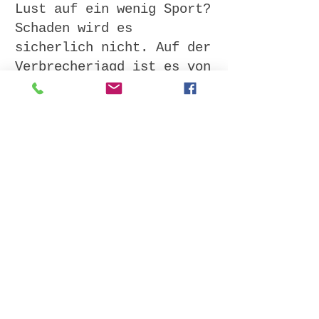
Lust auf ein wenig Sport?
Schaden wird es
sicherlich nicht. Auf der
Verbrecherjagd ist es von
Vorteil, wenn man als
Verfolger konditionell
nicht um Welten
unterlegen ist. Vor allem
in Zeiten, in welchen
Automobile noch selten
sind und Verbrecher zu
Fuss auf möglichst leisen
Sohlen verfolgt werden
müssen.
Äusserst fit sind auch
die zwölf Fussballer mit
verschiedenen