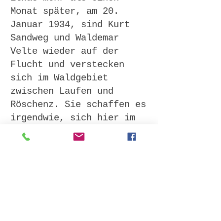
Monat später, am 20.
Januar 1934, sind Kurt
Sandweg und Waldemar
Velte wieder auf der
Flucht und verstecken
sich im Waldgebiet
zwischen Laufen und
Röschenz. Sie schaffen es
irgendwie, sich hier im
Wald vor der lokalen
Polizei und den helfenden
Einwohnern zu verstecken.
Und das, obwohl sie kein
bisschen ortskundig sind!
Löst nun das
6. Rätsel
mithilfe des kleinen